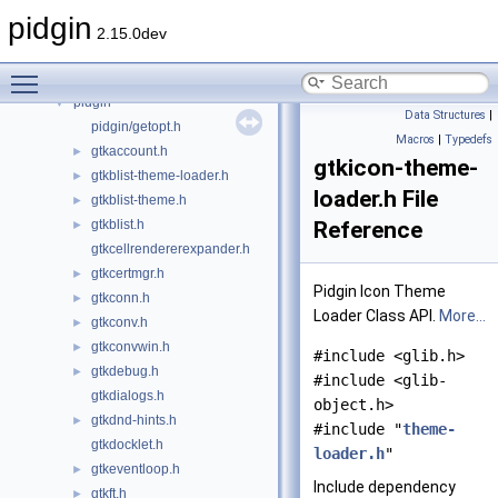
Files
▼
pidgin
File List
▼
2.15.0dev
finch
►
Toggle main menu visibility
libpurple
►
pidgin
▼
Data Structures
|
pidgin/getopt.h
Macros
|
Typedefs
gtkaccount.h
►
gtkicon-theme-
gtkblist-theme-loader.h
►
loader.h File
gtkblist-theme.h
►
gtkblist.h
Reference
►
gtkcellrendererexpander.h
gtkcertmgr.h
►
Pidgin Icon Theme
gtkconn.h
►
Loader Class API.
More...
gtkconv.h
►
gtkconvwin.h
►
#include <glib.h>
gtkdebug.h
►
#include <glib-
gtkdialogs.h
object.h>
gtkdnd-hints.h
►
#include "
theme-
gtkdocklet.h
loader.h
"
gtkeventloop.h
►
Include dependency
gtkft.h
►