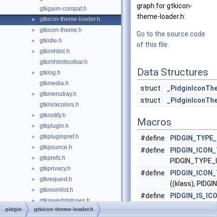
graph for gtkicon-
gtkgaim-compat.h
theme-loader.h:
gtkicon-theme-loader.h
►
gtkicon-theme.h
►
Go to the source code
gtkidle.h
►
of this file.
gtkimhtml.h
►
gtkimhtmltoolbar.h
Data Structures
gtklog.h
►
gtkmedia.h
struct
_PidginIconTh
gtkmenutray.h
►
struct
_PidginIconTh
gtknickcolors.h
gtknotify.h
►
Macros
gtkplugin.h
►
gtkpluginpref.h
►
#define
PIDGIN_TYPE
gtkpounce.h
►
#define
PIDGIN_ICON
gtkprefs.h
►
PIDGIN_TYPE
gtkprivacy.h
►
#define
PIDGIN_ICON
gtkrequest.h
►
((klass), PI
gtkroomlist.h
►
#define
PIDGIN_IS_I
gtksavedstatuses.h
►
PIDGIN_TYPE_
pidgin
gtkicon-theme-loader.h
gtkscrollbook.h